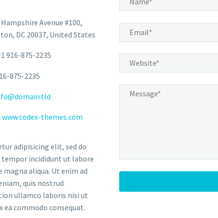
 Hampshire Avenue #100,
ton, DC 20037, United States
+1 916-875-2235
916-875-2235
nfo@domain.tld
:
www.codex-themes.com
tur adipisicing elit, sed do
tempor incididunt ut labore
e magna aliqua. Ut enim ad
eniam, quis nostrud
tion ullamco laboris nisi ut
 ex ea commodo consequat.