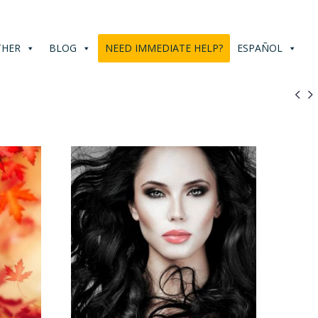
THER
BLOG
NEED IMMEDIATE HELP?
ESPAÑOL

