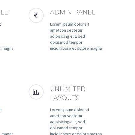
YLE
ADMIN PANEL
t
Lorem ipsum dolor sit
ametcon sectetur
adipisicing elit, sed
doiusmod tempor
re magna
incidilabore et dolore magna
UNLIMITED
LAYOUTS
t
Lorem ipsum dolor sit
ametcon sectetur
adipisicing elit, sed
doiusmod tempor
re magna
incidilabore et dolore magna