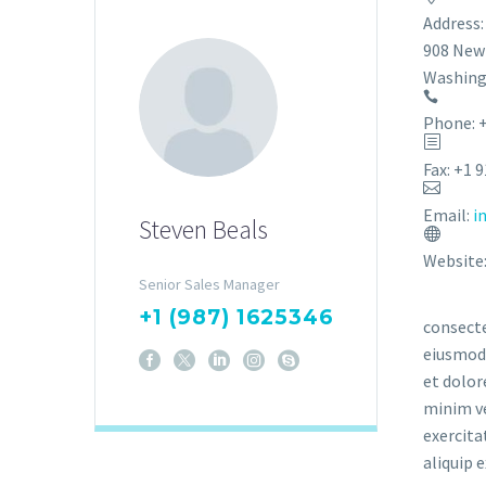
Address:
908 New
Washing
Phone: 
Fax: +1 
Email:
i
Steven Beals
Website
Senior Sales Manager
+1 (987) 1625346
consecte
eiusmod 
et dolor
minim v
exercita
aliquip