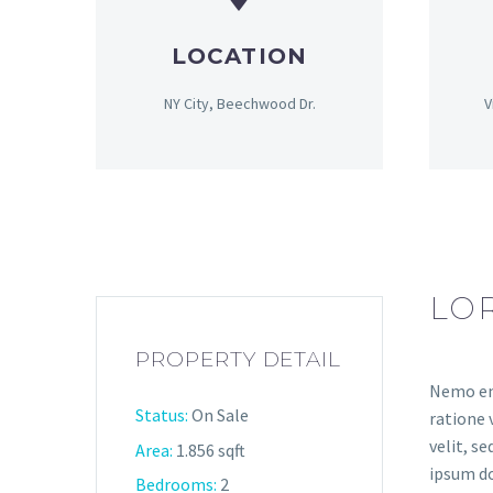
LOCATION
NY City, Beechwood Dr.
V
LOR
PROPERTY DETAIL
Nemo eni
Status:
On Sale
ratione 
velit, s
Area:
1.856 sqft
ipsum do
Bedrooms:
2