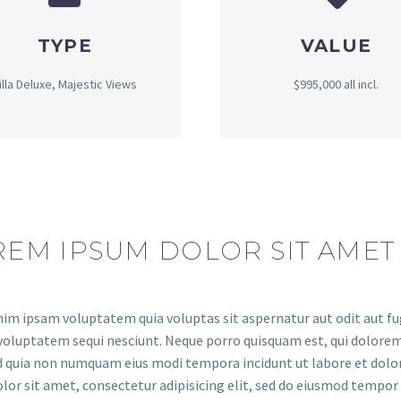
TYPE
VALUE
illa Deluxe, Majestic Views
$995,000 all incl.
EM IPSUM DOLOR SIT AMET
m ipsam voluptatem quia voluptas sit aspernatur aut odit aut fug
voluptatem sequi nesciunt. Neque porro quisquam est, qui dolorem 
ed quia non numquam eius modi tempora incidunt ut labore et do
lor sit amet, consectetur adipisicing elit, sed do eiusmod tempor