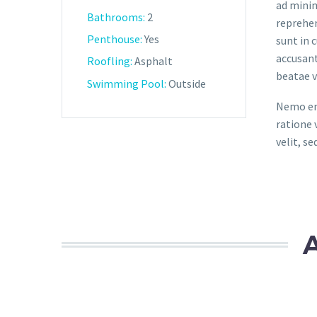
ad minim
Bathrooms:
2
reprehen
Penthouse:
Yes
sunt in 
accusant
Roofling:
Asphalt
beatae v
Swimming Pool:
Outside
Nemo eni
ratione 
velit, s