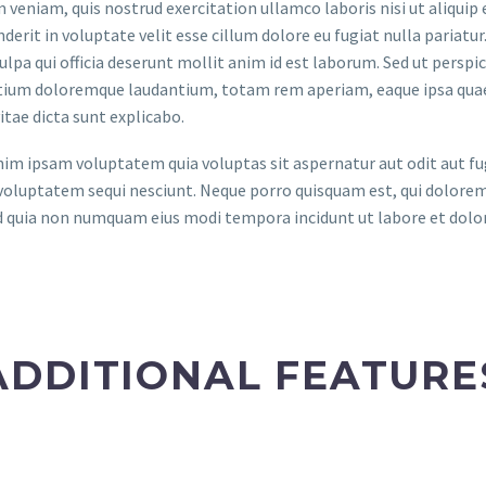
 veniam, quis nostrud exercitation ullamco laboris nisi ut aliquip
derit in voluptate velit esse cillum dolore eu fugiat nulla pariatu
culpa qui officia deserunt mollit anim id est laborum. Sed ut persp
ium doloremque laudantium, totam rem aperiam, eaque ipsa quae ab
itae dicta sunt explicabo.
m ipsam voluptatem quia voluptas sit aspernatur aut odit aut fug
voluptatem sequi nesciunt. Neque porro quisquam est, qui dolorem 
ed quia non numquam eius modi tempora incidunt ut labore et do
ADDITIONAL FEATURE