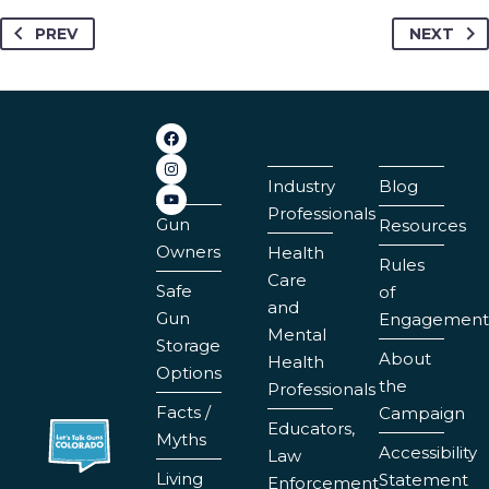
PREV
NEXT
Industry
Blog
Professionals
Gun
Resources
Owners
Health
Rules
Care
Safe
of
and
Gun
Engagement
Mental
Storage
About
Health
Options
the
Professionals
Facts /
Campaign
Educators,
Myths
Accessibility
Law
Living
Statement
Enforcement