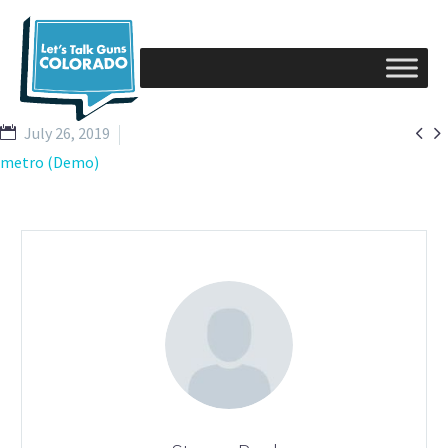


July 26, 2019
metro (Demo)