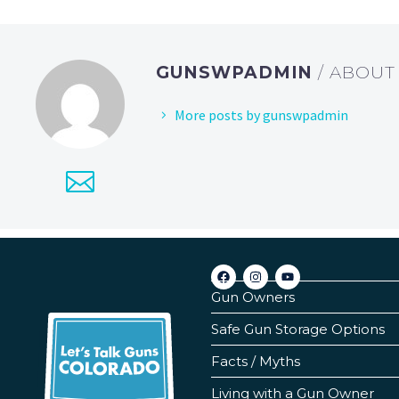
GUNSWPADMIN
/ ABOU
More posts by gunswpadmin
Gun Owners
Safe Gun Storage Options
Facts / Myths
Living with a Gun Owner