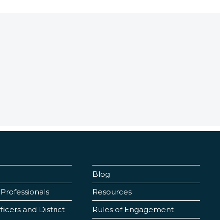
Blog
Professionals
Resources
cers and District
Rules of Engagement