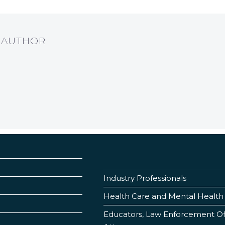
T AUTHOR
Industry Professionals
Health Care and Mental Health 
Educators, Law Enforcement Offi