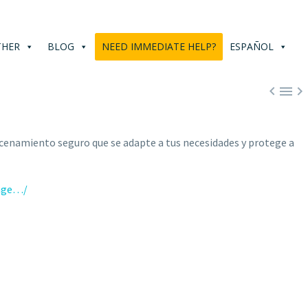
THER
BLOG
NEED IMMEDIATE HELP?
ESPAÑOL



acenamiento seguro que se adapte a tus
necesidades y protege a
rage…/