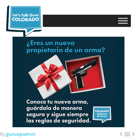



By
gunswpadmin