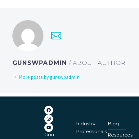
GUNSWPADMIN
/ ABOUT AUTHOR
More posts by gunswpadmin
Industry
Blog
Professionals
Gun
Resources