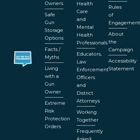
Owners
Health
Rules
Care
Safe
of
and
Gun
Engagement
Mental
Storage
About
Health
Options
the
Professionals
Facts /
Campaign
Educators,
Myths
Accessibility
Law
Living
Statement
Enforcement
with a
Officers
Gun
and
Owner
District
Attorneys
Extreme
Risk
Working
Protection
Together
Orders
Frequently
Asked