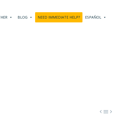
THER
BLOG
NEED IMMEDIATE HELP?
ESPAÑOL


